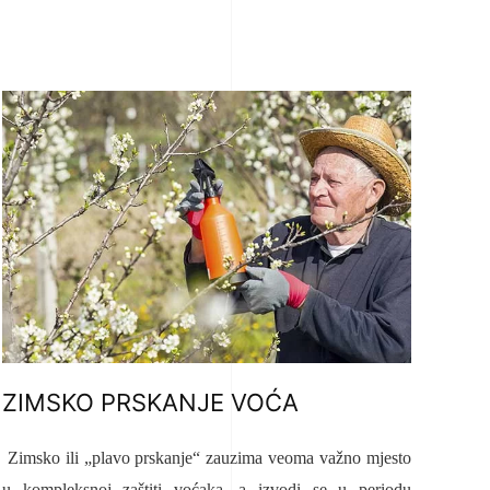
ZIMSKO PRSKANJE VOĆA
Zimsko ili „plavo prskanje“ zauzima veoma važno mjesto
u kompleksnoj zaštiti voćaka, a izvodi se u periodu