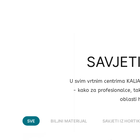
Skip to main content
SAVJET
U svim vrtnim centrima KALIA
- kako za profesionalce, tak
oblasti 
SVE
BILJNI MATERIJAL
SAVJETI IZ HORTI