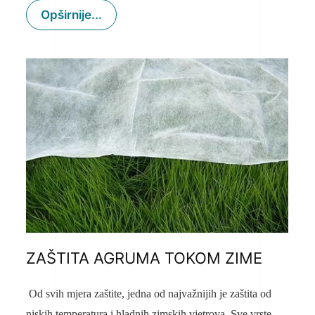
Opširnije...
ZAŠTITA AGRUMA TOKOM ZIME
Od svih mjera zaštite, jedna od najvažnijih je zaštita od
niskih temperatura i hladnih zimskih vjetrova. Sve vrste