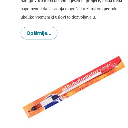
Sadnju
voća
treba obaviti u jesen ili
proljeće
, mada treba
napomenuti da je sadnja
moguća
i u zimskom periodu
ukoliko vremenski uslovi to dozvoljavaju.
Opširnije...