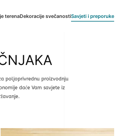
e terena
Dekoracije svečanosti
Savjeti i preporuke
UČNJAKA
za poljoprivrednu proizvodnju
gronomije daće Vam savjete iz
ržavanje.