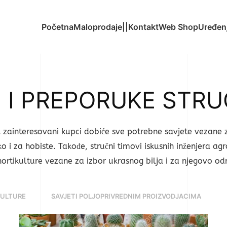
Početna
Maloprodaje||Kontakt
Web Shop
Uređenj
I I PREPORUKE STR
 zainteresovani kupci dobiće sve potrebne savjete vezane 
o i za hobiste. Takođe, stručni timovi iskusnih inženjera a
hortikulture vezane za izbor ukrasnog bilja i za njegovo od
KULTURE
SAVJETI POLJOPRIVREDNIM PROIZVODJACIMA