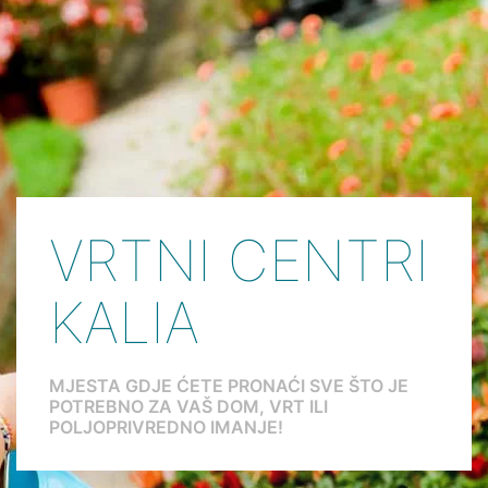
VRTNI CENTRI
KALIA
MJESTA GDJE ĆETE PRONAĆI SVE ŠTO JE
POTREBNO ZA VAŠ DOM, VRT ILI
POLJOPRIVREDNO IMANJE!