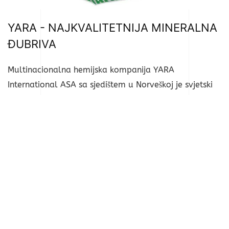
YARA - NAJKVALITETNIJA MINERALNA
ĐUBRIVA
Multinacionalna hemijska kompanija YARA
International ASA sa sjedištem u Norveškoj je svjetski
lider u proizvodnji đubriva sa proizvodnim pogonima i
vlastitim predstavništvima u više od 50 zemalja.
2007. godine Yara je preuzela finsku industriju
đubriva Kemira GrowHow, čiji je Veletex - Vrtni centri
KALIA bio ekskluzivni zastupnik. Yara je zadržala sve
Kemira proizvode i brendove, tako da odabirom Yara
proizvoda birate provjereni, dobro poznati Kemira
kvalitet.
Svaki Yara proizvod je, prije svega, namijenjen da u