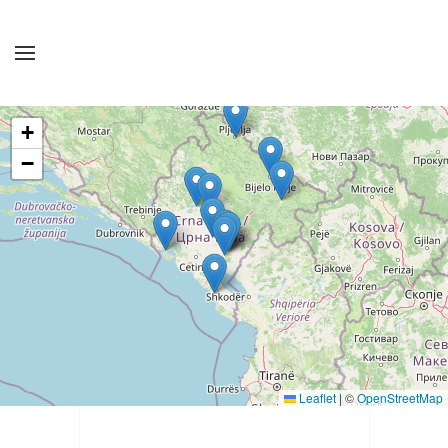
Skip to main content
+
−
Leaflet
|
©
OpenStreetMap