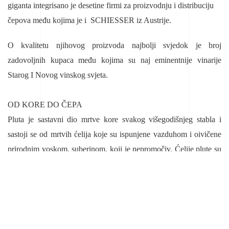
giganta integrisano je desetine firmi za proizvodnju i distribuciju
čepova među kojima je i SCHIESSER iz Austrije.
O kvalitetu njihovog proizvoda najbolji svjedok je broj
zadovoljnih kupaca među kojima su naj eminentnije vinarije
Starog I Novog vinskog svjeta.
OD KORE DO ČEPA
Pluta je sastavni dio mrtve kore svakog višegodišnjeg stabla i
sastoji se od mrtvih ćelija koje su ispunjene vazduhom i oivičene
prirodnim voskom, suberinom, koji je nepromočiv. Ćelije plute su
toliko male da ih u 1 cm³ ima čak 40 miliona. Upravo ovakva
građa plute je učinila da je ona jako elastična i nisko propustljiva
za vazduh pa je kao prirodan materijal idealna za izradu čepova.
Vina sa plutanim čepovima su pouzdano zatvorena, pritom mogu
da dišu čuvajući svoju svežinu i razvijajući karakter. Glavni izvor