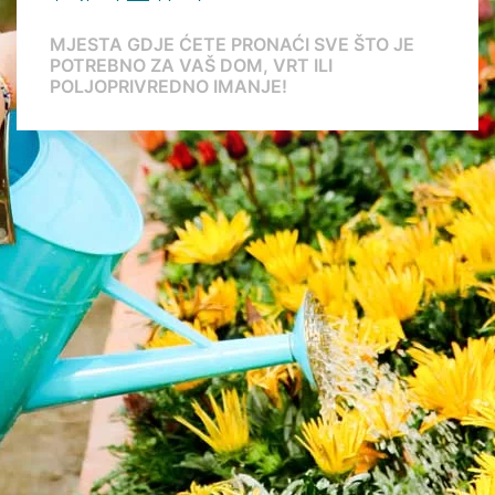
MJESTA GDJE ĆETE PRONAĆI SVE ŠTO JE
POTREBNO ZA VAŠ DOM, VRT ILI
POLJOPRIVREDNO IMANJE!